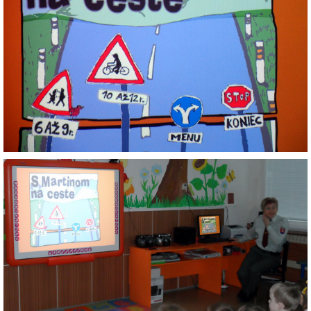
RADA ŠKOLY
GDPR
REGISTRATÚRNY PLÁN MŠ
VOĽNÉ PRACOVNÉ MIESTO
AKTUALIZAČNÉ VZDELÁVANIE
ZÁBAVNÉ UČENIE DOMA
VIDEO ALBUM
COVID-19