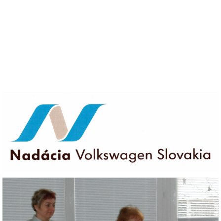
VÝVESKA PRIJATÝCH DETÍ NA ŠKOLSKÝ ROK 2026/2027
POKRAČOVANIE PLNENIA POVINNÉHO
PREDPRIMÁRNEHO VZDELÁVANIA
ŠKOLSKÝ VZDELÁVACÍ PROGRAM ZVEDAVÁ KUKUČKA
SPRÁVY O VÝCHOVNO-VZDELÁVACEJ ČINNOSTI
ŠKOLSKÝ PORIADOK
SMERNICE
ČO NÁS ČAKÁ V ŠKÔLKE...