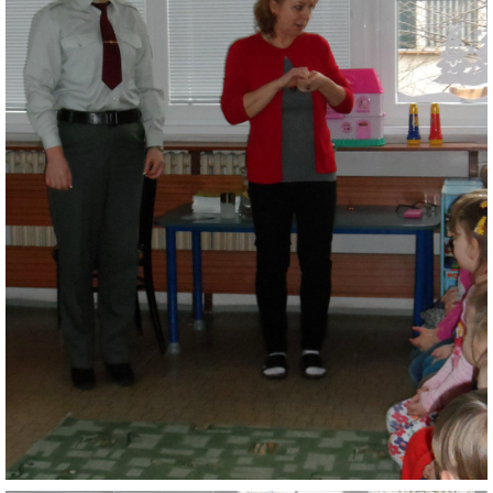
ZAUJÍMAVOSTI PRE RODIČOV
ORGANIZÁCIA DŇA
TLAČIVÁ
ŠKOLSKÝ ČASOPIS KUKUČKA
JEDÁLNY LÍSTOK
RECEPTY
PROJEKTY