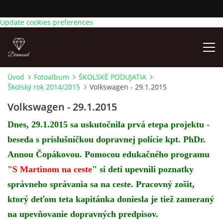
Update cookies preferences
Úvod
Fotoalbum
ŠKOLSKÉ PODUJATIA
Školský rok 2014/2015
Volkswagen - 29.1.2015
AKTUÁLNE OZNAMY
Volkswagen - 29.1.2015
ÚVOD
Dnes, 29.1.2015 sa uskutočnila prvá etepa projektu -
beseda s príslušníčkou dopravnej polície kpt. PhDr.
KONTAKTY
Annou Čopákovou. Pomocou edukačného programu
"
S Martinom na ceste
" si deti upevnili poznatky
TRIEDY
správneho správania sa na ceste. Pracovný zošit,
ktorý deťom teta kapitánka doniesla je tiež zameraný
ZÁPIS DETÍ NA PREDPRIMÁRNE VZDELÁVANIE NA
na upevňovanie dopravných predpisov.
ŠKOLSKÝ ROK 2026/2027