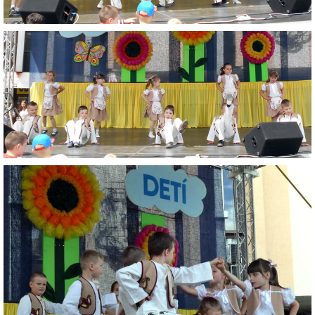
ZAUJÍMAVOSTI PRE RODIČOV
ORGANIZÁCIA DŇA
TLAČIVÁ
ŠKOLSKÝ ČASOPIS KUKUČKA
JEDÁLNY LÍSTOK
RECEPTY
PROJEKTY