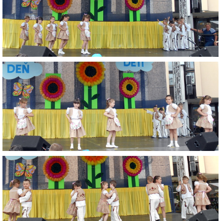
VÝVESKA PRIJATÝCH DETÍ NA ŠKOLSKÝ ROK 2026/2027
POKRAČOVANIE PLNENIA POVINNÉHO
PREDPRIMÁRNEHO VZDELÁVANIA
ŠKOLSKÝ VZDELÁVACÍ PROGRAM ZVEDAVÁ KUKUČKA
SPRÁVY O VÝCHOVNO-VZDELÁVACEJ ČINNOSTI
ŠKOLSKÝ PORIADOK
SMERNICE
ČO NÁS ČAKÁ V ŠKÔLKE...