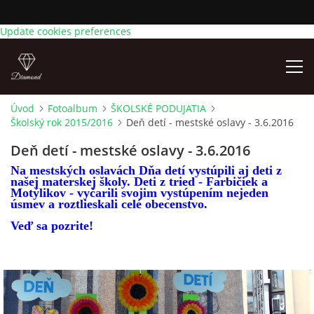
Update cookies preferences
Úvod
Fotoalbum
ŠKOLSKÉ PODUJATIA
Školský rok 2015/2016
Deň detí - mestské oslavy - 3.6.2016
AKTUÁLNE OZNAMY
Deň detí - mestské oslavy - 3.6.2016
ÚVOD
Na mestských oslavách Dňa detí vystúpili aj deti z
našej materskej školy. Deti z tried - Farbičiek a
Motýlikov - vyčarili svojim vystúpením nejeden
úsmev a roztlieskali celé obecenstvo.
KONTAKTY
Veď sa pozrite!
TRIEDY
ZÁPIS DETÍ NA PREDPRIMÁRNE VZDELÁVANIE NA
ŠKOLSKÝ ROK 2026/2027