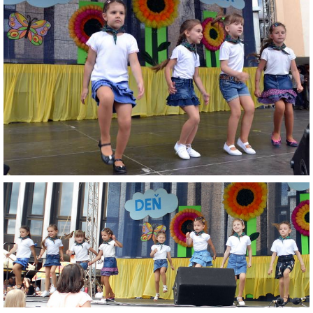
RADA ŠKOLY
GDPR
REGISTRATÚRNY PLÁN MŠ
VOĽNÉ PRACOVNÉ MIESTO
AKTUALIZAČNÉ VZDELÁVANIE
ZÁBAVNÉ UČENIE DOMA
VIDEO ALBUM
COVID-19