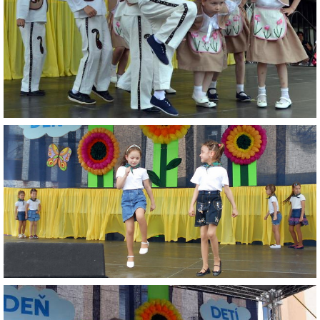
ZDRAVÝ ÚSMEV
NADÁCIA TESCO
NADÁCIA VOLKSWAGEN SLOVAKIA
MEMORANDUM DIEŤAŤA
VEREJNÉ OBSTARÁVANIE
EUROROZPRÁVKY
2% Z DANE