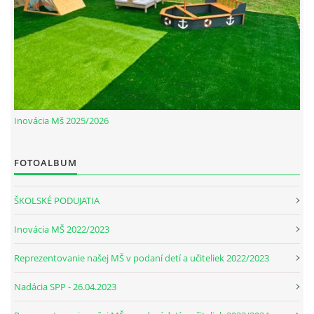
Inovácia Mš 2025/2026
FOTOALBUM
ŠKOLSKÉ PODUJATIA
Inovácia MŠ 2022/2023
Reprezentovanie našej MŠ v podaní detí a učiteliek 2022/2023
Nadácia SPP - 26.04.2023