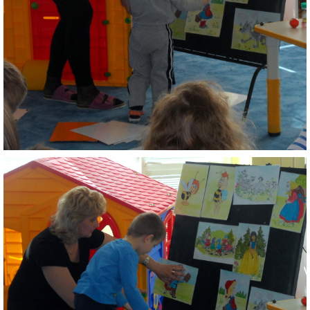
ZAUJÍMAVOSTI PRE RODIČOV
ORGANIZÁCIA DŇA
TLAČIVÁ
ŠKOLSKÝ ČASOPIS KUKUČKA
JEDÁLNY LÍSTOK
RECEPTY
PROJEKTY