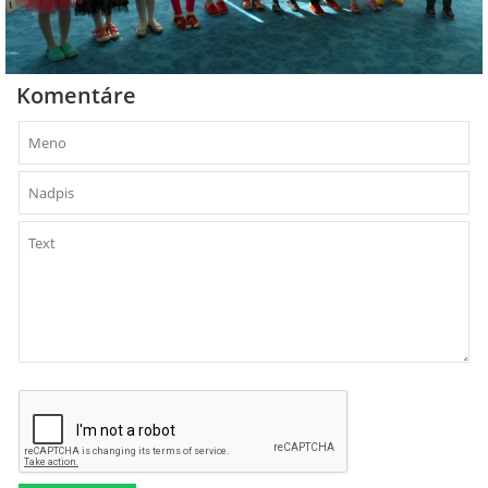
RADA ŠKOLY
GDPR
Komentáre
REGISTRATÚRNY PLÁN MŠ
VOĽNÉ PRACOVNÉ MIESTO
AKTUALIZAČNÉ VZDELÁVANIE
ZÁBAVNÉ UČENIE DOMA
VIDEO ALBUM
COVID-19