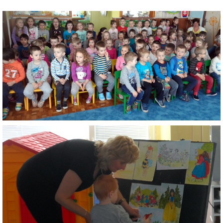
VÝVESKA PRIJATÝCH DETÍ NA ŠKOLSKÝ ROK 2026/2027
POKRAČOVANIE PLNENIA POVINNÉHO
PREDPRIMÁRNEHO VZDELÁVANIA
ŠKOLSKÝ VZDELÁVACÍ PROGRAM ZVEDAVÁ KUKUČKA
SPRÁVY O VÝCHOVNO-VZDELÁVACEJ ČINNOSTI
ŠKOLSKÝ PORIADOK
SMERNICE
ČO NÁS ČAKÁ V ŠKÔLKE...