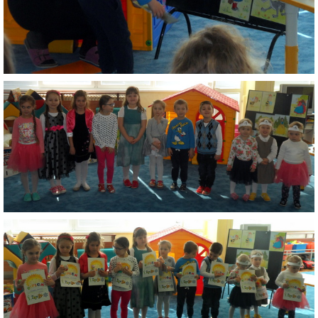
ZDRAVÝ ÚSMEV
NADÁCIA TESCO
NADÁCIA VOLKSWAGEN SLOVAKIA
MEMORANDUM DIEŤAŤA
VEREJNÉ OBSTARÁVANIE
EUROROZPRÁVKY
2% Z DANE