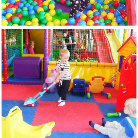
ZAUJÍMAVOSTI PRE RODIČOV
ORGANIZÁCIA DŇA
TLAČIVÁ
ŠKOLSKÝ ČASOPIS KUKUČKA
JEDÁLNY LÍSTOK
RECEPTY
PROJEKTY