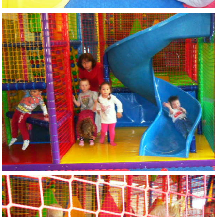
ZDRAVÝ ÚSMEV
NADÁCIA TESCO
NADÁCIA VOLKSWAGEN SLOVAKIA
MEMORANDUM DIEŤAŤA
VEREJNÉ OBSTARÁVANIE
EUROROZPRÁVKY
2% Z DANE