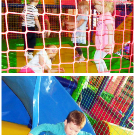
RADA ŠKOLY
GDPR
REGISTRATÚRNY PLÁN MŠ
VOĽNÉ PRACOVNÉ MIESTO
AKTUALIZAČNÉ VZDELÁVANIE
ZÁBAVNÉ UČENIE DOMA
VIDEO ALBUM
COVID-19