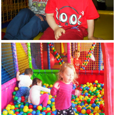
VÝVESKA PRIJATÝCH DETÍ NA ŠKOLSKÝ ROK 2026/2027
POKRAČOVANIE PLNENIA POVINNÉHO
PREDPRIMÁRNEHO VZDELÁVANIA
ŠKOLSKÝ VZDELÁVACÍ PROGRAM ZVEDAVÁ KUKUČKA
SPRÁVY O VÝCHOVNO-VZDELÁVACEJ ČINNOSTI
ŠKOLSKÝ PORIADOK
SMERNICE
ČO NÁS ČAKÁ V ŠKÔLKE...