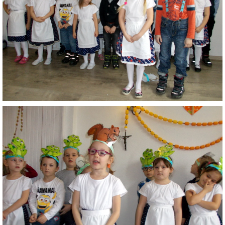
RADA ŠKOLY
GDPR
REGISTRATÚRNY PLÁN MŠ
VOĽNÉ PRACOVNÉ MIESTO
AKTUALIZAČNÉ VZDELÁVANIE
ZÁBAVNÉ UČENIE DOMA
VIDEO ALBUM
COVID-19