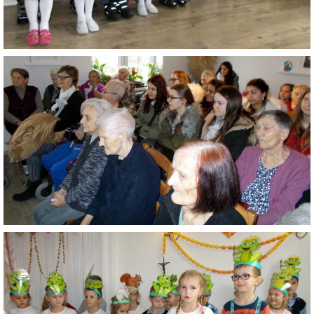
ZDRAVÝ ÚSMEV
NADÁCIA TESCO
NADÁCIA VOLKSWAGEN SLOVAKIA
MEMORANDUM DIEŤAŤA
VEREJNÉ OBSTARÁVANIE
EUROROZPRÁVKY
2% Z DANE