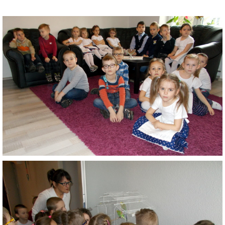
VÝVESKA PRIJATÝCH DETÍ NA ŠKOLSKÝ ROK 2026/2027
POKRAČOVANIE PLNENIA POVINNÉHO
PREDPRIMÁRNEHO VZDELÁVANIA
ŠKOLSKÝ VZDELÁVACÍ PROGRAM ZVEDAVÁ KUKUČKA
SPRÁVY O VÝCHOVNO-VZDELÁVACEJ ČINNOSTI
ŠKOLSKÝ PORIADOK
SMERNICE
ČO NÁS ČAKÁ V ŠKÔLKE...