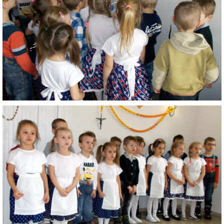
ZAUJÍMAVOSTI PRE RODIČOV
ORGANIZÁCIA DŇA
TLAČIVÁ
ŠKOLSKÝ ČASOPIS KUKUČKA
JEDÁLNY LÍSTOK
RECEPTY
PROJEKTY