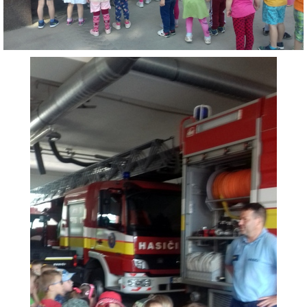
VÝVESKA PRIJATÝCH DETÍ NA ŠKOLSKÝ ROK 2026/2027
POKRAČOVANIE PLNENIA POVINNÉHO
PREDPRIMÁRNEHO VZDELÁVANIA
ŠKOLSKÝ VZDELÁVACÍ PROGRAM ZVEDAVÁ KUKUČKA
SPRÁVY O VÝCHOVNO-VZDELÁVACEJ ČINNOSTI
ŠKOLSKÝ PORIADOK
SMERNICE
ČO NÁS ČAKÁ V ŠKÔLKE...