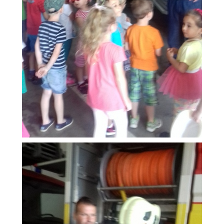
ZAUJÍMAVOSTI PRE RODIČOV
ORGANIZÁCIA DŇA
TLAČIVÁ
ŠKOLSKÝ ČASOPIS KUKUČKA
JEDÁLNY LÍSTOK
RECEPTY
PROJEKTY