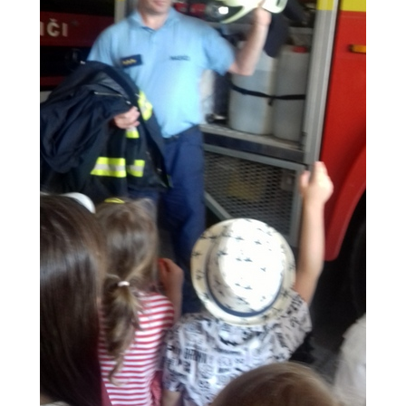
ZDRAVÝ ÚSMEV
NADÁCIA TESCO
NADÁCIA VOLKSWAGEN SLOVAKIA
MEMORANDUM DIEŤAŤA
VEREJNÉ OBSTARÁVANIE
EUROROZPRÁVKY
2% Z DANE