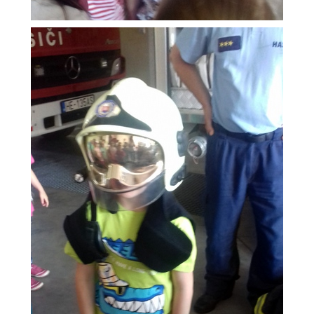
RADA ŠKOLY
GDPR
REGISTRATÚRNY PLÁN MŠ
VOĽNÉ PRACOVNÉ MIESTO
AKTUALIZAČNÉ VZDELÁVANIE
ZÁBAVNÉ UČENIE DOMA
VIDEO ALBUM
COVID-19