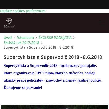
Update cookies preferences
Úvod
Fotoalbum
ŠKOLSKÉ PODUJATIA
Školský rok 2017/2018
AKTUÁLNE OZNAMY
Supercyklista a Supervodič 2018 - 8.6.2018
Supercyklista a Supervodič 2018 - 8.6.2018
ÚVOD
Supercyklista a Supervodič 2018 - malo názov podujatie,
KONTAKTY
ktoré organizovala SPŠ Snina, ktorého súčasťou boli aj
ukážky práce policajtov - psovodov a členov jazdnej polície.
TRIEDY
Ďakujeme za pozvanie!
ZÁPIS DETÍ NA PREDPRIMÁRNE VZDELÁVANIE NA
ŠKOLSKÝ ROK 2026/2027