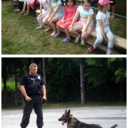
ZAUJÍMAVOSTI PRE RODIČOV
ORGANIZÁCIA DŇA
TLAČIVÁ
ŠKOLSKÝ ČASOPIS KUKUČKA
JEDÁLNY LÍSTOK
RECEPTY
PROJEKTY