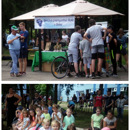
VÝVESKA PRIJATÝCH DETÍ NA ŠKOLSKÝ ROK 2026/2027
POKRAČOVANIE PLNENIA POVINNÉHO
PREDPRIMÁRNEHO VZDELÁVANIA
ŠKOLSKÝ VZDELÁVACÍ PROGRAM ZVEDAVÁ KUKUČKA
SPRÁVY O VÝCHOVNO-VZDELÁVACEJ ČINNOSTI
ŠKOLSKÝ PORIADOK
SMERNICE
ČO NÁS ČAKÁ V ŠKÔLKE...