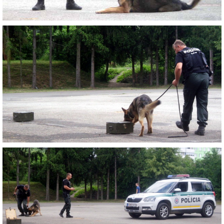
ZDRAVÝ ÚSMEV
NADÁCIA TESCO
NADÁCIA VOLKSWAGEN SLOVAKIA
MEMORANDUM DIEŤAŤA
VEREJNÉ OBSTARÁVANIE
EUROROZPRÁVKY
2% Z DANE