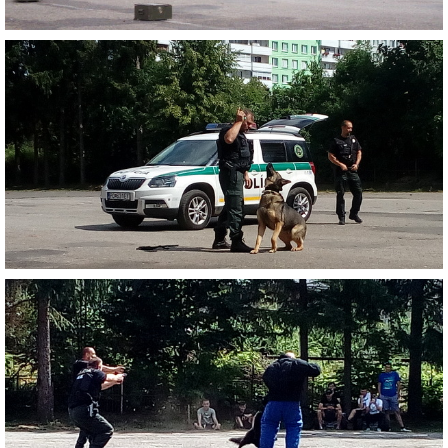
RADA ŠKOLY
GDPR
REGISTRATÚRNY PLÁN MŠ
VOĽNÉ PRACOVNÉ MIESTO
AKTUALIZAČNÉ VZDELÁVANIE
ZÁBAVNÉ UČENIE DOMA
VIDEO ALBUM
COVID-19