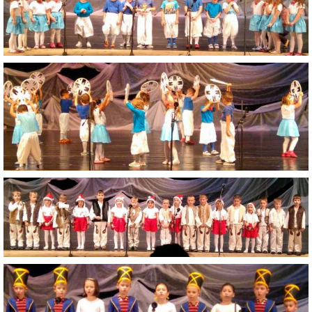
ZDRAVÝ ÚSMEV
NADÁCIA TESCO
NADÁCIA VOLKSWAGEN SLOVAKIA
MEMORANDUM DIEŤAŤA
VEREJNÉ OBSTARÁVANIE
EUROROZPRÁVKY
2% Z DANE