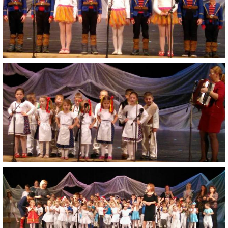
RADA ŠKOLY
GDPR
REGISTRATÚRNY PLÁN MŠ
VOĽNÉ PRACOVNÉ MIESTO
AKTUALIZAČNÉ VZDELÁVANIE
ZÁBAVNÉ UČENIE DOMA
VIDEO ALBUM
COVID-19