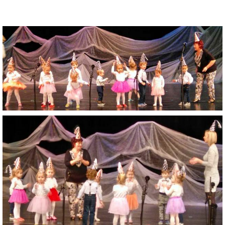
VÝVESKA PRIJATÝCH DETÍ NA ŠKOLSKÝ ROK 2026/2027
POKRAČOVANIE PLNENIA POVINNÉHO
PREDPRIMÁRNEHO VZDELÁVANIA
ŠKOLSKÝ VZDELÁVACÍ PROGRAM ZVEDAVÁ KUKUČKA
SPRÁVY O VÝCHOVNO-VZDELÁVACEJ ČINNOSTI
ŠKOLSKÝ PORIADOK
SMERNICE
ČO NÁS ČAKÁ V ŠKÔLKE...