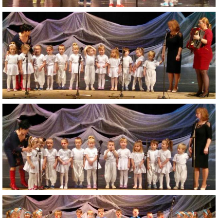
ZAUJÍMAVOSTI PRE RODIČOV
ORGANIZÁCIA DŇA
TLAČIVÁ
ŠKOLSKÝ ČASOPIS KUKUČKA
JEDÁLNY LÍSTOK
RECEPTY
PROJEKTY