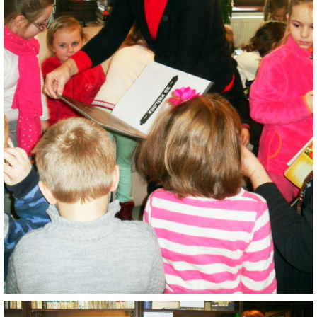
ZDRAVÝ ÚSMEV
NADÁCIA TESCO
NADÁCIA VOLKSWAGEN SLOVAKIA
MEMORANDUM DIEŤAŤA
VEREJNÉ OBSTARÁVANIE
EUROROZPRÁVKY
2% Z DANE