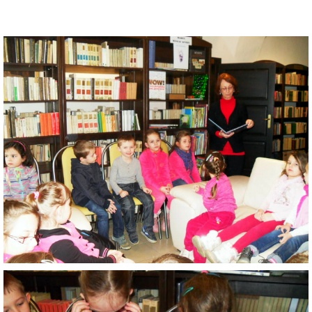
VÝVESKA PRIJATÝCH DETÍ NA ŠKOLSKÝ ROK 2026/2027
POKRAČOVANIE PLNENIA POVINNÉHO
PREDPRIMÁRNEHO VZDELÁVANIA
ŠKOLSKÝ VZDELÁVACÍ PROGRAM ZVEDAVÁ KUKUČKA
SPRÁVY O VÝCHOVNO-VZDELÁVACEJ ČINNOSTI
ŠKOLSKÝ PORIADOK
SMERNICE
ČO NÁS ČAKÁ V ŠKÔLKE...