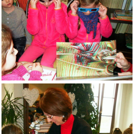
ZAUJÍMAVOSTI PRE RODIČOV
ORGANIZÁCIA DŇA
TLAČIVÁ
ŠKOLSKÝ ČASOPIS KUKUČKA
JEDÁLNY LÍSTOK
RECEPTY
PROJEKTY