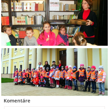
RADA ŠKOLY
GDPR
REGISTRATÚRNY PLÁN MŠ
VOĽNÉ PRACOVNÉ MIESTO
AKTUALIZAČNÉ VZDELÁVANIE
ZÁBAVNÉ UČENIE DOMA
VIDEO ALBUM
Komentáre
COVID-19