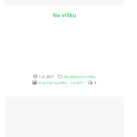
Na vŕšku
ZAUJÍMAVOSTI PRE RODIČOV
ORGANIZÁCIA DŇA
TLAČIVÁ
ŠKOLSKÝ ČASOPIS KUKUČKA
1. 6. 2017
Na zábavnom vŕšku
Prvý krát na vŕšku - 1.6.2017
0
JEDÁLNY LÍSTOK
RECEPTY
PROJEKTY