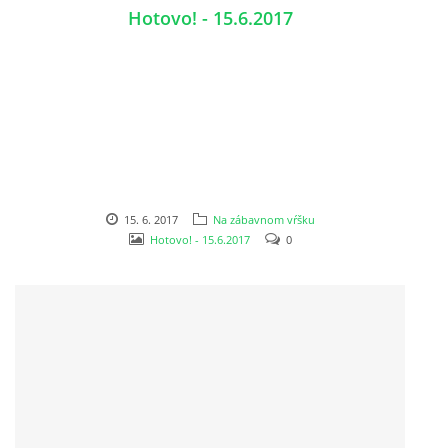
Hotovo! - 15.6.2017
VÝVESKA PRIJATÝCH DETÍ NA ŠKOLSKÝ ROK 2026/2027
POKRAČOVANIE PLNENIA POVINNÉHO
PREDPRIMÁRNEHO VZDELÁVANIA
ŠKOLSKÝ VZDELÁVACÍ PROGRAM ZVEDAVÁ KUKUČKA
15. 6. 2017
Na zábavnom vŕšku
Hotovo! - 15.6.2017
0
SPRÁVY O VÝCHOVNO-VZDELÁVACEJ ČINNOSTI
ŠKOLSKÝ PORIADOK
SMERNICE
ČO NÁS ČAKÁ V ŠKÔLKE...