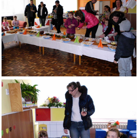
RADA ŠKOLY
GDPR
REGISTRATÚRNY PLÁN MŠ
VOĽNÉ PRACOVNÉ MIESTO
AKTUALIZAČNÉ VZDELÁVANIE
ZÁBAVNÉ UČENIE DOMA
VIDEO ALBUM
COVID-19