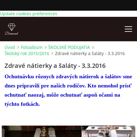
Update cookies preferences
Úvod
Fotoalbum
ŠKOLSKÉ PODUJATIA
Školský rok 2015/2016
Zdravé nátierky a šaláty - 3.3.2016
AKTUÁLNE OZNAMY
Zdravé nátierky a šaláty - 3.3.2016
ÚVOD
Ochutnávku rôznych zdravých nátierok a šalátov sme
dnes pripravili pre našich rodičov. Kto nemohol prísť
KONTAKTY
ochutnať naozaj, môže ochutnať aspoň očami na
týchto fotkách.
TRIEDY
ZÁPIS DETÍ NA PREDPRIMÁRNE VZDELÁVANIE NA
ŠKOLSKÝ ROK 2026/2027