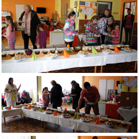
ZDRAVÝ ÚSMEV
NADÁCIA TESCO
NADÁCIA VOLKSWAGEN SLOVAKIA
MEMORANDUM DIEŤAŤA
VEREJNÉ OBSTARÁVANIE
EUROROZPRÁVKY
2% Z DANE