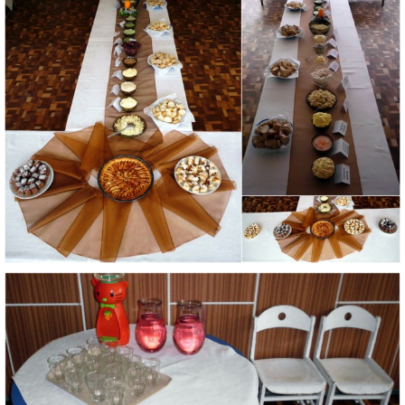
VÝVESKA PRIJATÝCH DETÍ NA ŠKOLSKÝ ROK 2026/2027
POKRAČOVANIE PLNENIA POVINNÉHO
PREDPRIMÁRNEHO VZDELÁVANIA
ŠKOLSKÝ VZDELÁVACÍ PROGRAM ZVEDAVÁ KUKUČKA
SPRÁVY O VÝCHOVNO-VZDELÁVACEJ ČINNOSTI
ŠKOLSKÝ PORIADOK
SMERNICE
ČO NÁS ČAKÁ V ŠKÔLKE...