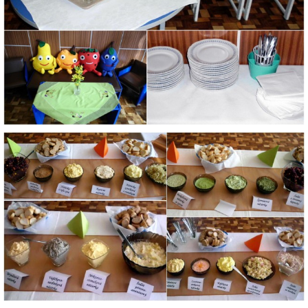
ZAUJÍMAVOSTI PRE RODIČOV
ORGANIZÁCIA DŇA
TLAČIVÁ
ŠKOLSKÝ ČASOPIS KUKUČKA
JEDÁLNY LÍSTOK
RECEPTY
PROJEKTY