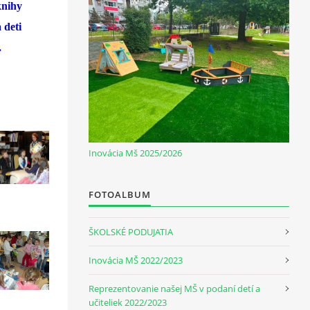
knihy
 deti
.
Inovácia Mš 2025/2026
FOTOALBUM
ŠKOLSKÉ PODUJATIA
Inovácia MŠ 2022/2023
Reprezentovanie našej MŠ v podaní detí a
učiteliek 2022/2023