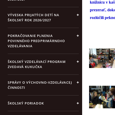
knižnicu v kaš
prezerať, doko
VÝVESKA PRIJATÝCH DETÍ NA
rozlúčili pek
ŠKOLSKÝ ROK 2026/2027
POKRAČOVANIE PLNENIA
POVINNÉHO PREDPRIMÁRNEHO
VZDELÁVANIA
ŠKOLSKÝ VZDELÁVACÍ PROGRAM
ZVEDAVÁ KUKUČKA
SPRÁVY O VÝCHOVNO-VZDELÁVACEJ
ČINNOSTI
ŠKOLSKÝ PORIADOK