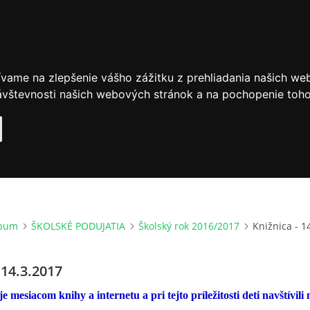
ívame na zlepšenie vášho zážitku z prehliadania našich we
vštevnosti našich webových stránok a na pochopenie toho, 
lbum
ŠKOLSKÉ PODUJATIA
Školský rok 2016/2017
Knižnica - 1
 14.3.2017
e mesiacom knihy a internetu a pri tejto príležitosti deti navštívili