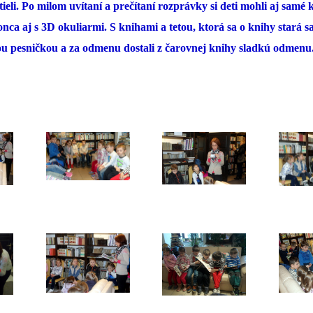
tieli. Po milom uvítaní a prečítaní rozprávky si deti mohli aj samé 
nca aj s 3D okuliarmi. S knihami a tetou, ktorá sa o knihy stará sa
nou pesničkou a za odmenu dostali z čarovnej knihy sladkú odmenu