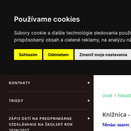
Používame cookies
Súbory cookie a ďalšie technológie sledovania použ
prispôsobený obsah a cielené reklamy, na analýzu ná
AKTUÁLNE OZNAMY
Súhlasím
Odmietam
Zmeniť moje nastavenia
ÚVOD
Update cookies preferences
KONTAKTY
Úvod
Fotoa
TRIEDY
Knižnica -
ZÁPIS DETÍ NA PREDPRIMÁRNE
VZDELÁVANIE NA ŠKOLSKÝ ROK
Mesiac marec j
2026/2027