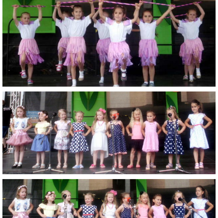
ZDRAVÝ ÚSMEV
NADÁCIA TESCO
NADÁCIA VOLKSWAGEN SLOVAKIA
MEMORANDUM DIEŤAŤA
VEREJNÉ OBSTARÁVANIE
EUROROZPRÁVKY
2% Z DANE