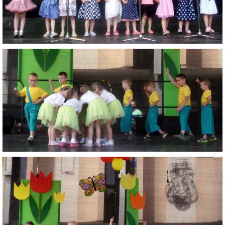
RADA ŠKOLY
GDPR
REGISTRATÚRNY PLÁN MŠ
VOĽNÉ PRACOVNÉ MIESTO
AKTUALIZAČNÉ VZDELÁVANIE
ZÁBAVNÉ UČENIE DOMA
VIDEO ALBUM
COVID-19