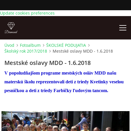
Update cookies preferences
Úvod
Fotoalbum
ŠKOLSKÉ PODUJATIA
Školský rok 2017/2018
Mestské oslavy MDD - 1.6.2018
AKTUÁLNE OZNAMY
Mestské oslavy MDD - 1.6.2018
ÚVOD
V popoludňajšom programe mestských osláv MDD našu
materskú školu reprezentovali deti z triedy Kvetinky veselou
KONTAKTY
pesničkou a deti z triedy Farbičky ľudovým tancom.
TRIEDY
ZÁPIS DETÍ NA PREDPRIMÁRNE VZDELÁVANIE NA
ŠKOLSKÝ ROK 2026/2027