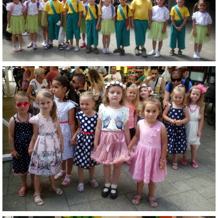
VÝVESKA PRIJATÝCH DETÍ NA ŠKOLSKÝ ROK 2026/2027
POKRAČOVANIE PLNENIA POVINNÉHO
PREDPRIMÁRNEHO VZDELÁVANIA
ŠKOLSKÝ VZDELÁVACÍ PROGRAM ZVEDAVÁ KUKUČKA
SPRÁVY O VÝCHOVNO-VZDELÁVACEJ ČINNOSTI
ŠKOLSKÝ PORIADOK
SMERNICE
ČO NÁS ČAKÁ V ŠKÔLKE...