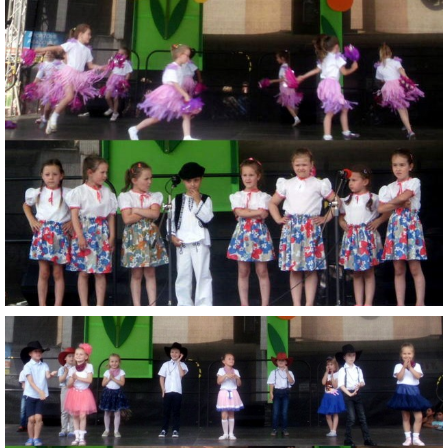
ZAUJÍMAVOSTI PRE RODIČOV
ORGANIZÁCIA DŇA
TLAČIVÁ
ŠKOLSKÝ ČASOPIS KUKUČKA
JEDÁLNY LÍSTOK
RECEPTY
PROJEKTY