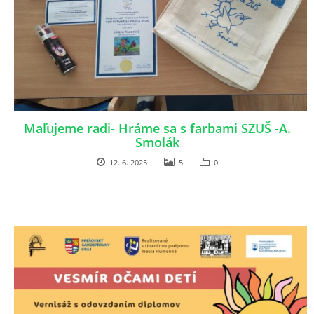
ZAUJÍMAVOSTI PRE RODIČOV
ORGANIZÁCIA DŇA
TLAČIVÁ
Maľujeme radi- Hráme sa s farbami SZUŠ -A.
Smolák
12. 6. 2025
5
0
ŠKOLSKÝ ČASOPIS KUKUČKA
JEDÁLNY LÍSTOK
RECEPTY
PROJEKTY