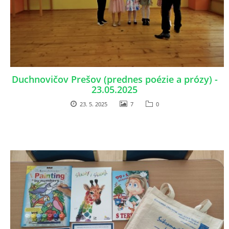
VÝVESKA PRIJATÝCH DETÍ NA ŠKOLSKÝ ROK 2026/2027
POKRAČOVANIE PLNENIA POVINNÉHO
PREDPRIMÁRNEHO VZDELÁVANIA
Duchnovičov Prešov (prednes poézie a prózy) -
23.05.2025
ŠKOLSKÝ VZDELÁVACÍ PROGRAM ZVEDAVÁ KUKUČKA
23. 5. 2025
7
0
SPRÁVY O VÝCHOVNO-VZDELÁVACEJ ČINNOSTI
ŠKOLSKÝ PORIADOK
SMERNICE
ČO NÁS ČAKÁ V ŠKÔLKE...