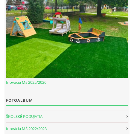
RADA ŠKOLY
GDPR
REGISTRATÚRNY PLÁN MŠ
VOĽNÉ PRACOVNÉ MIESTO
AKTUALIZAČNÉ VZDELÁVANIE
Inovácia Mš 2025/2026
ZÁBAVNÉ UČENIE DOMA
FOTOALBUM
VIDEO ALBUM
ŠKOLSKÉ PODUJATIA
Inovácia MŠ 2022/2023
COVID-19