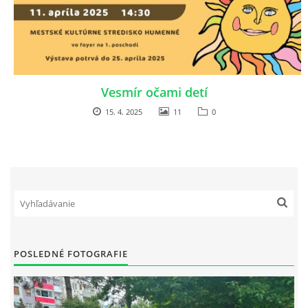
ZDRAVÝ ÚSMEV
NADÁCIA TESCO
Vesmír očami detí
NADÁCIA VOLKSWAGEN SLOVAKIA
15. 4. 2025
11
0
MEMORANDUM DIEŤAŤA
VEREJNÉ OBSTARÁVANIE
EUROROZPRÁVKY
POSLEDNÉ FOTOGRAFIE
2% Z DANE