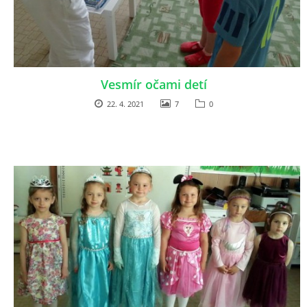
Vesmír očami detí
22. 4. 2021
7
0