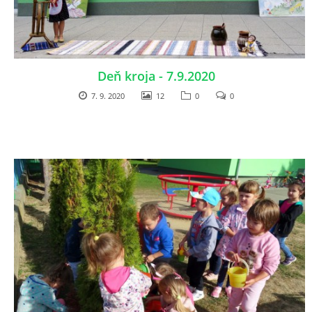
VÝVESKA PRIJATÝCH DETÍ NA ŠKOLSKÝ ROK 2026/2027
Deň kroja - 7.9.2020
POKRAČOVANIE PLNENIA POVINNÉHO
PREDPRIMÁRNEHO VZDELÁVANIA
7. 9. 2020
12
0
0
ŠKOLSKÝ VZDELÁVACÍ PROGRAM ZVEDAVÁ KUKUČKA
SPRÁVY O VÝCHOVNO-VZDELÁVACEJ ČINNOSTI
ŠKOLSKÝ PORIADOK
SMERNICE
ČO NÁS ČAKÁ V ŠKÔLKE...