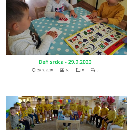
RADA ŠKOLY
GDPR
REGISTRATÚRNY PLÁN MŠ
VOĽNÉ PRACOVNÉ MIESTO
Deň srdca - 29.9.2020
29. 9. 2020
60
0
0
AKTUALIZAČNÉ VZDELÁVANIE
ZÁBAVNÉ UČENIE DOMA
VIDEO ALBUM
COVID-19