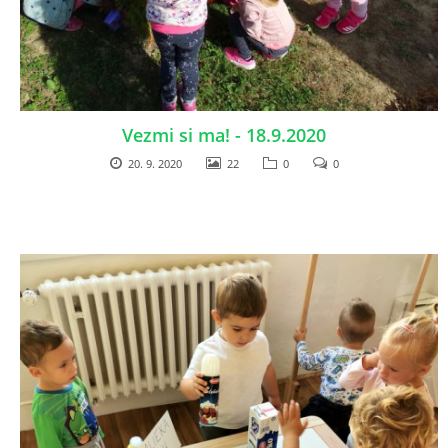
ZAUJÍMAVOSTI PRE RODIČOV
ORGANIZÁCIA DŇA
Vezmi si ma! - 18.9.2020
20. 9. 2020
22
0
0
TLAČIVÁ
ŠKOLSKÝ ČASOPIS KUKUČKA
JEDÁLNY LÍSTOK
RECEPTY
PROJEKTY