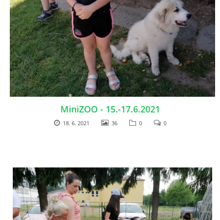
MiniZOO - 15.-17.6.2021
18. 6. 2021
36
0
0