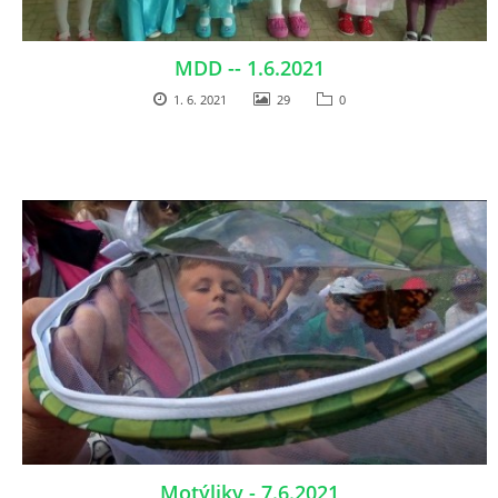
MDD -- 1.6.2021
1. 6. 2021
29
0
Motýliky - 7.6.2021