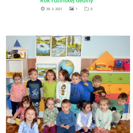
Rok rusínskej dediny
30. 3. 2021
1
0