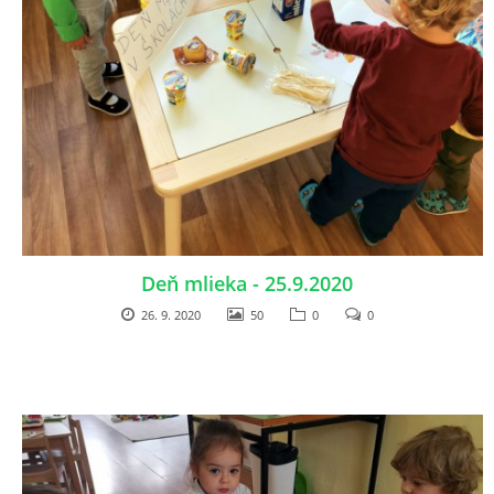
ZDRAVÝ ÚSMEV
NADÁCIA TESCO
NADÁCIA VOLKSWAGEN SLOVAKIA
MEMORANDUM DIEŤAŤA
Deň mlieka - 25.9.2020
VEREJNÉ OBSTARÁVANIE
26. 9. 2020
50
0
0
EUROROZPRÁVKY
2% Z DANE