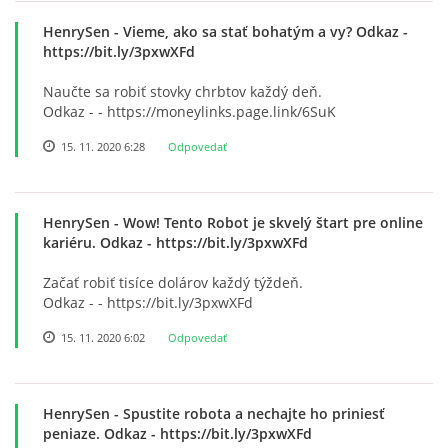
HenrySen
- Vieme, ako sa stať bohatým a vy? Odkaz -
ZÁPISNICE
https://bit.ly/3pxwXFd
Naučte sa robiť stovky chrbtov každý deň.
Odkaz - - https://moneylinks.page.link/6SuK
15. 11. 2020 6:28
Odpovedať
HenrySen
- Wow! Tento Robot je skvelý štart pre online
kariéru. Odkaz - https://bit.ly/3pxwXFd
© 2026 eStránky.sk
Začať robiť tisíce dolárov každý týždeň.
Odkaz - - https://bit.ly/3pxwXFd
15. 11. 2020 6:02
Odpovedať
HenrySen
- Spustite robota a nechajte ho priniesť
peniaze. Odkaz - https://bit.ly/3pxwXFd