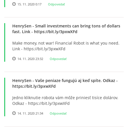
15. 11. 2020 0:17
Odpovedať
HenrySen
- Small investments can bring tons of dollars
fast. Link - https://bit.ly/3pxwXFd
Make money, not war! Financial Robot is what you need.
Link - https://bit.ly/3pxwXFd
14. 11. 2020 23:32
Odpovedať
HenrySen
- Vaše peniaze fungujú aj keď spíte. Odkaz -
https://bit.ly/3pxwXFd
Jedno kliknutie robota vám môže priniesť tisíce dolárov.
Odkaz - https://bit.ly/3pxwXFd
14. 11. 2020 21:34
Odpovedať