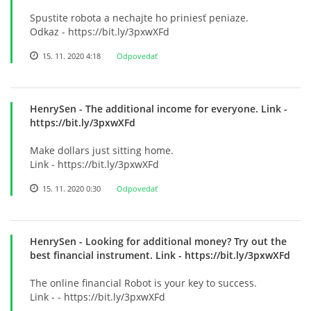
Spustite robota a nechajte ho priniesť peniaze.
Odkaz - https://bit.ly/3pxwXFd
15. 11. 2020 4:18
Odpovedať
HenrySen
- The additional income for everyone. Link -
https://bit.ly/3pxwXFd
Make dollars just sitting home.
Link - https://bit.ly/3pxwXFd
15. 11. 2020 0:30
Odpovedať
HenrySen
- Looking for additional money? Try out the
best financial instrument. Link - https://bit.ly/3pxwXFd
The online financial Robot is your key to success.
Link - - https://bit.ly/3pxwXFd