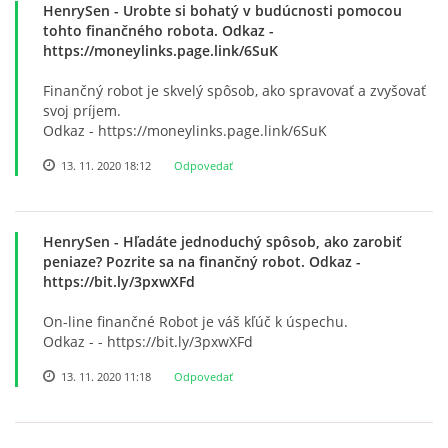
HenrySen
- Urobte si bohatý v budúcnosti pomocou
tohto finančného robota. Odkaz -
https://moneylinks.page.link/6SuK
Finančný robot je skvelý spôsob, ako spravovať a zvyšovať
svoj príjem.
Odkaz - https://moneylinks.page.link/6SuK
13. 11. 2020 18:12
Odpovedať
HenrySen
- Hľadáte jednoduchý spôsob, ako zarobiť
peniaze? Pozrite sa na finančný robot. Odkaz -
https://bit.ly/3pxwXFd
On-line finančné Robot je váš kľúč k úspechu.
Odkaz - - https://bit.ly/3pxwXFd
13. 11. 2020 11:18
Odpovedať