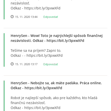
nezávislosť.
ZDRAVÝ ÚSMEV
Odkaz - https://bit.ly/3pxwXFd
15. 11. 2020 13:44
Odpovedať
NADÁCIA TESCO
HenrySen
- Wow! Toto je najrýchlejší spôsob finančnej
NADÁCIA VOLKSWAGEN SLOVAKIA
nezávislosti. Odkaz - https://bit.ly/3pxwXFd
Tešíme sa na príjem? Zapni to.
MEMORANDUM DIEŤAŤA
Odkaz - - https://bit.ly/3pxwXFd
15. 11. 2020 13:17
Odpovedať
VEREJNÉ OBSTARÁVANIE
HenrySen
- Nebojte sa, ak máte padáka. Práca online.
EUROROZPRÁVKY
Odkaz - https://bit.ly/3pxwXFd
Robot je najlepší spôsob, ako pre každého, kto hľadá
2% Z DANE
finančnú nezávislosť.
Odkaz - https://bit.ly/3pxwXFd