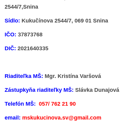
2544/7,Snina
VÝVESKA PRIJATÝCH DETÍ NA ŠKOLSKÝ ROK 2026/2027
Sídlo:
Kukučínova 2544/7, 069 01 Snina
IČO:
37873768
POKRAČOVANIE PLNENIA POVINNÉHO
PREDPRIMÁRNEHO VZDELÁVANIA
DIČ:
2021640335
ŠKOLSKÝ VZDELÁVACÍ PROGRAM ZVEDAVÁ KUKUČKA
Riaditeľka MŠ:
Mgr. Kristína Varšová
SPRÁVY O VÝCHOVNO-VZDELÁVACEJ ČINNOSTI
Zástupkyňa riaditeľky MŠ:
Slávka Dunajová
ŠKOLSKÝ PORIADOK
Telefón MŠ:
057/ 762 21 90
SMERNICE
email:
mskukucinova.sv@gmail.com
ČO NÁS ČAKÁ V ŠKÔLKE...