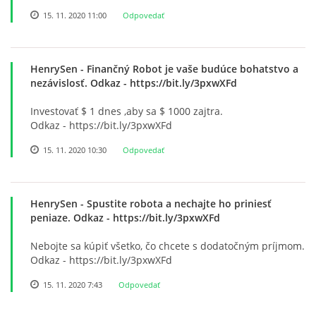
RADA ŠKOLY
15. 11. 2020 11:00
Odpovedať
GDPR
HenrySen
- Finančný Robot je vaše budúce bohatstvo a
nezávislosť. Odkaz - https://bit.ly/3pxwXFd
REGISTRATÚRNY PLÁN MŠ
Investovať $ 1 dnes ,aby sa $ 1000 zajtra.
Odkaz - https://bit.ly/3pxwXFd
VOĽNÉ PRACOVNÉ MIESTO
15. 11. 2020 10:30
Odpovedať
AKTUALIZAČNÉ VZDELÁVANIE
HenrySen
- Spustite robota a nechajte ho priniesť
peniaze. Odkaz - https://bit.ly/3pxwXFd
ZÁBAVNÉ UČENIE DOMA
Nebojte sa kúpiť všetko, čo chcete s dodatočným príjmom.
Odkaz - https://bit.ly/3pxwXFd
VIDEO ALBUM
15. 11. 2020 7:43
Odpovedať
COVID-19