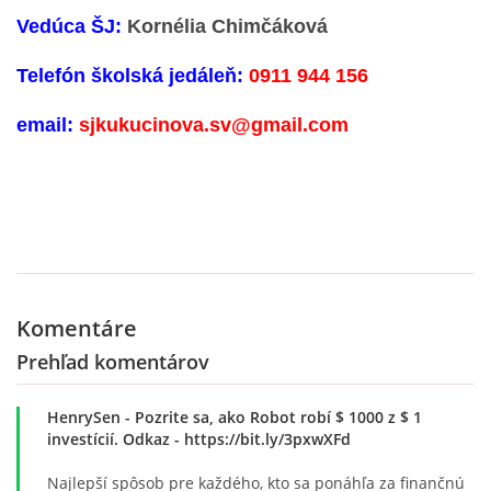
Vedúca ŠJ:
Kornélia Chimčáková
ZAUJÍMAVOSTI PRE RODIČOV
Telefón školská jedáleň:
0911 944 156
ORGANIZÁCIA DŇA
email:
sjkukucinova.sv@gmail.com
TLAČIVÁ
ŠKOLSKÝ ČASOPIS KUKUČKA
Komentáre
JEDÁLNY LÍSTOK
Prehľad komentárov
RECEPTY
HenrySen
- Pozrite sa, ako Robot robí $ 1000 z $ 1
investícií. Odkaz - https://bit.ly/3pxwXFd
PROJEKTY
Najlepší spôsob pre každého, kto sa ponáhľa za finančnú