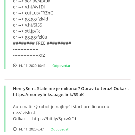
or --> xor.tw/4pt0y
or --> v.ht/Xy1Di
or --> cutt.us/FRZnG
or --> gg.gg/fzk4d
or --> v.ht/5lS5
or --> xtl.jp/?cl
or --> gg.gg/fzl0u
######## FREE #########
-----------------
-----------------xr2
14. 11. 2020 10:41
Odpovedať
HenrySen
- Stále nie je milionár? Oprav to teraz! Odkaz -
https://moneylinks.page.link/6SuK
Automatický robot je najlepší štart pre finančnú
nezávislosť.
Odkaz - - https://bit.ly/3pxwXFd
14. 11. 2020 6:47
Odpovedať