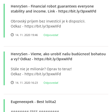
HenrySen
- Financial robot guarantees everyone
stability and income. Link - https://bit.ly/3pxwXFd
Obrovský príjem bez investícií je k dispozícii.
Odkaz - https://bit.ly/3pxwXFd
14. 11. 2020 19:46
Odpovedať
HenrySen
- Vieme, ako urobiť našu budúcnosť bohatou
a vy? Odkaz - https://bit.ly/3pxwXFd
Stále nie je milionár? Oprav to teraz!
Odkaz - https://bit.ly/3pxwXFd
14. 11. 2020 16:23
Odpovedať
Eugeneexpek
- Best lolita2
######## FREE #########