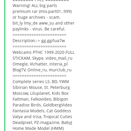
Warning! ALL big parts
premium rar (mix.part01..999)
or huge archives - scam.
bit_lу lmу_dе аww_su and other
paylinks - virus. Be careful.
=======================
Description:-> gg.gg/lua7w
=======================
Webcams РТНС 1999-2020 FULL
STICKAM, Skype, video_mail_ru
Omegle, Vichatter, Interia_pl
BlogTV, Online_ru, murclub_ru
=======================
Complete series LS, BD, YWM
Sibirian Mouse, St. Peterburg
Moscow, Liluplanet, Kids Box
Fattman, Falkovideo, Bibigon
Paradise Birds, GoldbergVideo
Fantasia Models, Cat Goddess
Valya and Irisa, Tropical Cuties
Deadpixel, PZ-magazine, BabyJ
Home Made Model (HMM)