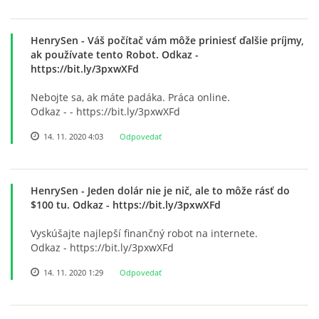
HenrySen
- Váš počítač vám môže priniesť ďalšie príjmy,
ak používate tento Robot. Odkaz -
https://bit.ly/3pxwXFd
Nebojte sa, ak máte padáka. Práca online.
Odkaz - - https://bit.ly/3pxwXFd
14. 11. 2020 4:03
Odpovedať
HenrySen
- Jeden dolár nie je nič, ale to môže rásť do
$100 tu. Odkaz - https://bit.ly/3pxwXFd
Vyskúšajte najlepší finančný robot na internete.
Odkaz - https://bit.ly/3pxwXFd
14. 11. 2020 1:29
Odpovedať