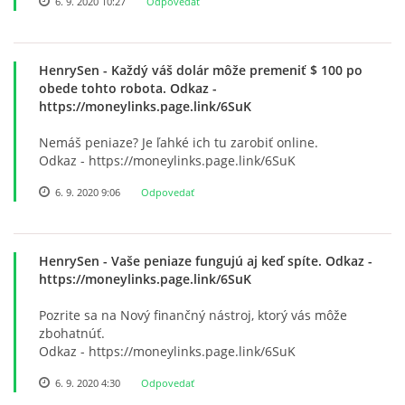
6. 9. 2020 10:27
Odpovedať
RADA ŠKOLY
GDPR
HenrySen
- Každý váš dolár môže premeniť $ 100 po
obede tohto robota. Odkaz -
https://moneylinks.page.link/6SuK
REGISTRATÚRNY PLÁN MŠ
Nemáš peniaze? Je ľahké ich tu zarobiť online.
Odkaz - https://moneylinks.page.link/6SuK
VOĽNÉ PRACOVNÉ MIESTO
6. 9. 2020 9:06
Odpovedať
AKTUALIZAČNÉ VZDELÁVANIE
HenrySen
- Vaše peniaze fungujú aj keď spíte. Odkaz -
https://moneylinks.page.link/6SuK
ZÁBAVNÉ UČENIE DOMA
Pozrite sa na Nový finančný nástroj, ktorý vás môže
zbohatnúť.
VIDEO ALBUM
Odkaz - https://moneylinks.page.link/6SuK
6. 9. 2020 4:30
Odpovedať
COVID-19