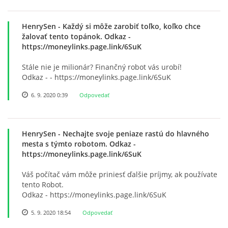
ZÁPISNICE
HenrySen
- Každý si môže zarobiť toľko, koľko chce
žalovať tento topánok. Odkaz -
https://moneylinks.page.link/6SuK
Stále nie je milionár? Finančný robot vás urobí!
Odkaz - - https://moneylinks.page.link/6SuK
6. 9. 2020 0:39
Odpovedať
HenrySen
- Nechajte svoje peniaze rastú do hlavného
© 2026 eStránky.sk
mesta s týmto robotom. Odkaz -
https://moneylinks.page.link/6SuK
Váš počítač vám môže priniesť ďalšie príjmy, ak používate
tento Robot.
Odkaz - https://moneylinks.page.link/6SuK
5. 9. 2020 18:54
Odpovedať