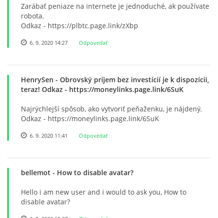
Zarábať peniaze na internete je jednoduché, ak používate
ZDRAVÝ ÚSMEV
robota.
Odkaz - https://plbtc.page.link/zXbp
6. 9. 2020 14:27
Odpovedať
NADÁCIA TESCO
NADÁCIA VOLKSWAGEN SLOVAKIA
HenrySen
- Obrovský príjem bez investícií je k dispozícii,
teraz! Odkaz - https://moneylinks.page.link/6SuK
MEMORANDUM DIEŤAŤA
Najrýchlejší spôsob, ako vytvoriť peňaženku, je nájdený.
Odkaz - https://moneylinks.page.link/6SuK
VEREJNÉ OBSTARÁVANIE
6. 9. 2020 11:41
Odpovedať
EUROROZPRÁVKY
bellemot
- How to disable avatar?
Hello i am new user and i would to ask you, How to
2% Z DANE
disable avatar?