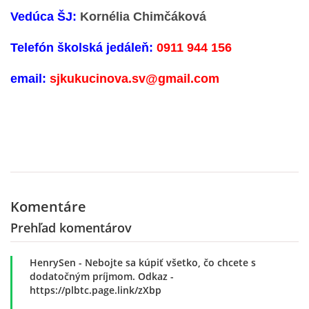
Vedúca ŠJ:
Kornélia Chimčáková
ZAUJÍMAVOSTI PRE RODIČOV
Telefón školská jedáleň:
0911 944 156
ORGANIZÁCIA DŇA
email:
sjkukucinova.sv@gmail.com
TLAČIVÁ
ŠKOLSKÝ ČASOPIS KUKUČKA
Komentáre
JEDÁLNY LÍSTOK
Prehľad komentárov
RECEPTY
HenrySen
- Nebojte sa kúpiť všetko, čo chcete s
dodatočným príjmom. Odkaz -
PROJEKTY
https://plbtc.page.link/zXbp