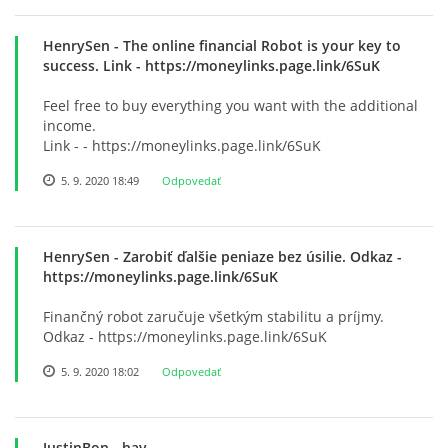
HenrySen
- The online financial Robot is your key to
success. Link - https://moneylinks.page.link/6SuK
Feel free to buy everything you want with the additional
income.
Link - - https://moneylinks.page.link/6SuK
5. 9. 2020 18:49
Odpovedať
HenrySen
- Zarobiť ďalšie peniaze bez úsilie. Odkaz -
https://moneylinks.page.link/6SuK
Finančný robot zaručuje všetkým stabilitu a príjmy.
Odkaz - https://moneylinks.page.link/6SuK
5. 9. 2020 18:02
Odpovedať
JustinBon
- hay...