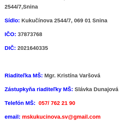
2544/7,Snina
VÝVESKA PRIJATÝCH DETÍ NA ŠKOLSKÝ ROK 2026/2027
Sídlo:
Kukučínova 2544/7, 069 01 Snina
IČO:
37873768
POKRAČOVANIE PLNENIA POVINNÉHO
PREDPRIMÁRNEHO VZDELÁVANIA
DIČ:
2021640335
ŠKOLSKÝ VZDELÁVACÍ PROGRAM ZVEDAVÁ KUKUČKA
Riaditeľka MŠ:
Mgr. Kristína Varšová
SPRÁVY O VÝCHOVNO-VZDELÁVACEJ ČINNOSTI
Zástupkyňa riaditeľky MŠ:
Slávka Dunajová
ŠKOLSKÝ PORIADOK
Telefón MŠ:
057/ 762 21 90
SMERNICE
email:
mskukucinova.sv@gmail.com
ČO NÁS ČAKÁ V ŠKÔLKE...