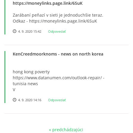
https://moneylinks.page.link/6SuK
Zarábaní peňazí v sieti je jednoduchšie teraz.
Odkaz - https://moneylinks.page.link/6SuK
4. 9. 2020 15:42
Odpovedať
KenCreedmoorknoms
- news on north korea
hong kong poverty
https://www.datanumen.com/outlook-repair/ -
tunisia news
V
4. 9. 2020 14:16
Odpovedať
« predchádzajúci