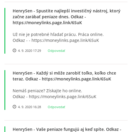
HenrySen
- Spustite najlepší investičný nástroj, ktorý
začne zarábať peniaze dnes. Odkaz -
https://moneylinks.page.link/6SuK
Už nie je potrebné hľadať prácu. Práca online.
Odkaz - - https://moneylinks.page.link/6SuK
4. 9. 2020 17:29
Odpovedať
HenrySen
- Každý si môže zarobiť toľko, koľko chce
teraz. Odkaz - https://moneylinks.page.link/6SuK
Nemáš peniaze? Získajte ho online.
Odkaz - https://moneylinks.page.link/6SuK
4. 9. 2020 16:28
Odpovedať
HenrySen
- Vaše peniaze fungujú aj keď spíte. Odkaz -