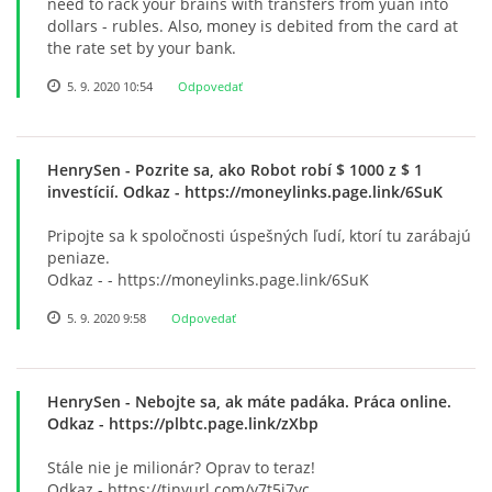
need to rack your brains with transfers from yuan into
dollars - rubles. Also, money is debited from the card at
the rate set by your bank.
5. 9. 2020 10:54
Odpovedať
HenrySen
- Pozrite sa, ako Robot robí $ 1000 z $ 1
investícií. Odkaz - https://moneylinks.page.link/6SuK
Pripojte sa k spoločnosti úspešných ľudí, ktorí tu zarábajú
peniaze.
Odkaz - - https://moneylinks.page.link/6SuK
5. 9. 2020 9:58
Odpovedať
HenrySen
- Nebojte sa, ak máte padáka. Práca online.
Odkaz - https://plbtc.page.link/zXbp
Stále nie je milionár? Oprav to teraz!
Odkaz - https://tinyurl.com/y7t5j7yc