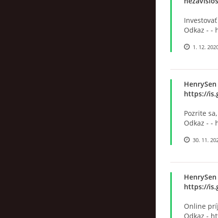
nezávislo
Investovať
Odkaz - - 
1. 12. 202
HenrySen
https://i
Pozrite sa,
Odkaz - - 
30. 11. 20
HenrySen
https://i
Online prí
Odkaz - h