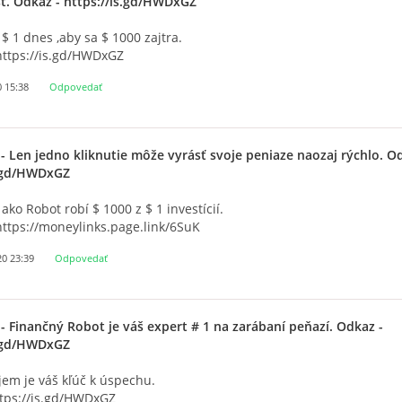
sť. Odkaz - https://is.gd/HWDxGZ
 $ 1 dnes ,aby sa $ 1000 zajtra.
https://is.gd/HWDxGZ
0 15:38
Odpovedať
- Len jedno kliknutie môže vyrásť svoje peniaze naozaj rýchlo. O
s.gd/HWDxGZ
 ako Robot robí $ 1000 z $ 1 investícií.
https://moneylinks.page.link/6SuK
20 23:39
Odpovedať
- Finančný Robot je váš expert # 1 na zarábaní peňazí. Odkaz -
s.gd/HWDxGZ
jem je váš kľúč k úspechu.
ttps://is.gd/HWDxGZ