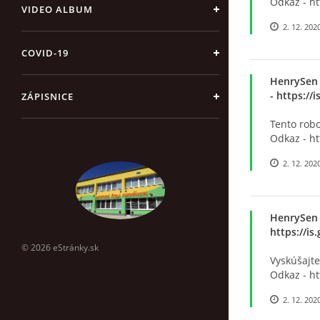
Odkaz - ht
VIDEO ALBUM
2. 12. 202
COVID-19
HenrySen
- https:/
ZÁPISNICE
Tento robo
Odkaz - h
2. 12. 202
HenrySen
https://i
© 2026 eStránky.sk
Vyskúšajte
Odkaz - h
2. 12. 202