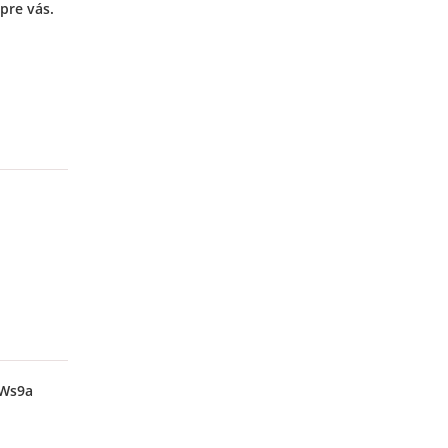
pre vás.
xWs9a