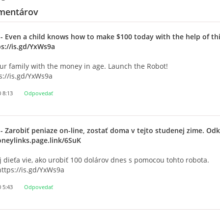
mentárov
- Even a child knows how to make $100 today with the help of thi
ps://is.gd/YxWs9a
ur family with the money in age. Launch the Robot!
ps://is.gd/YxWs9a
0 8:13
Odpovedať
- Zarobiť peniaze on-line, zostať doma v tejto studenej zime. Odk
oneylinks.page.link/6SuK
 dieťa vie, ako urobiť 100 dolárov dnes s pomocou tohto robota.
https://is.gd/YxWs9a
0 5:43
Odpovedať