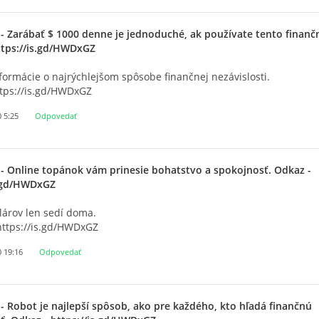
- Zarábať $ 1000 denne je jednoduché, ak používate tento finanč
ttps://is.gd/HWDxGZ
nformácie o najrýchlejšom spôsobe finančnej nezávislosti.
ttps://is.gd/HWDxGZ
0 5:25
Odpovedať
- Online topánok vám prinesie bohatstvo a spokojnosť. Odkaz -
s.gd/HWDxGZ
lárov len sedí doma.
https://is.gd/HWDxGZ
0 19:16
Odpovedať
- Robot je najlepší spôsob, ako pre každého, kto hľadá finančnú