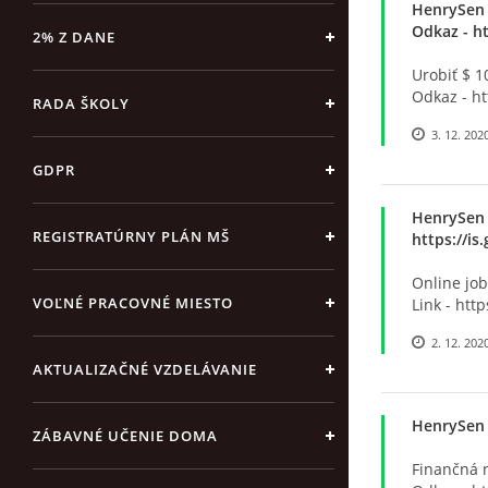
HenrySen
Odkaz - ht
2% Z DANE
Urobiť $ 1
Odkaz - ht
RADA ŠKOLY
3. 12. 202
GDPR
HenrySen
REGISTRATÚRNY PLÁN MŠ
https://is
Online job
VOĽNÉ PRACOVNÉ MIESTO
Link - htt
2. 12. 202
AKTUALIZAČNÉ VZDELÁVANIE
HenrySen
ZÁBAVNÉ UČENIE DOMA
Finančná n