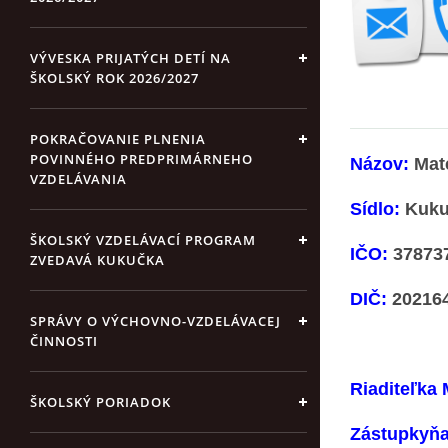
VÝVESKA PRIJATÝCH DETÍ NA
ŠKOLSKÝ ROK 2026/2027
POKRAČOVANIE PLNENIA
POVINNÉHO PREDPRIMÁRNEHO
Názov:
Mate
VZDELÁVANIA
Sídlo:
Kukuč
ŠKOLSKÝ VZDELÁVACÍ PROGRAM
IČO:
37873
ZVEDAVÁ KUKUČKA
DIČ:
20216
SPRÁVY O VÝCHOVNO-VZDELÁVACEJ
ČINNOSTI
Riaditeľka
ŠKOLSKÝ PORIADOK
Zástupkyňa