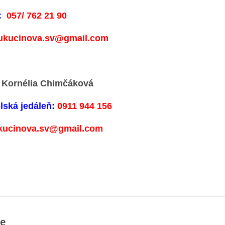
:
057/ 762 21 90
ukucinova.sv@gmail.com
Kornélia Chimčáková
lská jedáleň:
0911 944 156
kucinova.sv@gmail.com
e