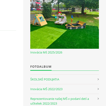
Inovácia Mš 2025/2026
FOTOALBUM
ŠKOLSKÉ PODUJATIA
Inovácia MŠ 2022/2023
Reprezentovanie našej MŠ v podaní detí a
učiteliek 2022/2023