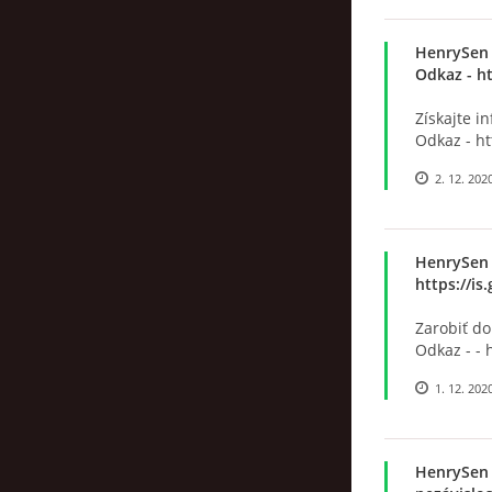
HenrySen
Odkaz - h
Získajte i
Odkaz - h
2. 12. 202
HenrySen
https://i
Zarobiť do
Odkaz - - 
1. 12. 202
HenrySen