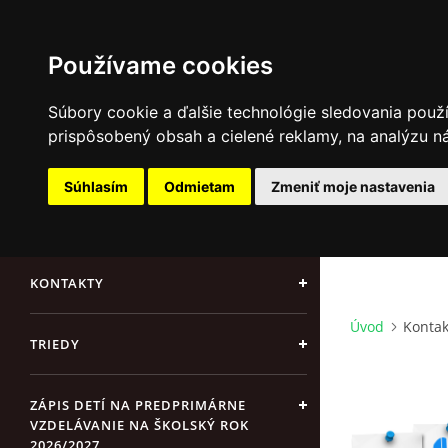
Používame cookies
Súbory cookie a ďalšie technológie sledovania použ
prispôsobený obsah a cielené reklamy, na analýzu ná
AKTUÁLNE OZNAMY
Súhlasím
Odmietam
Zmeniť moje nastavenia
ÚVOD
Update cookies preferences
KONTAKTY
Úvod
Kontak
TRIEDY
ZÁPIS DETÍ NA PREDPRIMÁRNE
VZDELÁVANIE NA ŠKOLSKÝ ROK
2026/2027