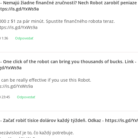
- Nemajú žiadne finančné zručnosti? Nech Robot zarobiť peniaze 
tps://is.gd/YxWs9a
000 z $1 za pár minút. Spustite finančného robota teraz.
tps://is.gd/YxWs9a
0 1:36
Odpovedať
- One click of the robot can bring you thousands of bucks. Link -
.gd/YxWs9a
 can be really effective if you use this Robot.
ps://is.gd/YxWs9a
0 23:45
Odpovedať
- Začať robiť tisíce dolárov každý týždeň. Odkaz - https://is.gd/Y
ezávislosť je to, čo každý potrebuje.