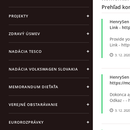
Prehľad ko
PROJEKTY
HenrySen
Link - htt
ZDRAVÝ ÚSMEV
Provide yo
Link - htt
NADÁCIA TESCO
3. 12. 202
NADÁCIA VOLKSWAGEN SLOVAKIA
HenrySen
https://m
MEMORANDUM DIEŤAŤA
Dokonca aj
Odkaz - - 
VEREJNÉ OBSTARÁVANIE
3. 12. 202
EUROROZPRÁVKY