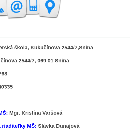
rská škola, Kukučínova 2544/7,Snina
ínova 2544/7, 069 01 Snina
768
40335
 MŠ:
Mgr. Kristína Varšová
 riaditeľky MŠ:
Slávka Dunajová