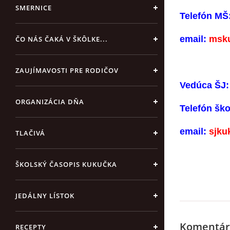
SMERNICE
Telefón MŠ
email:
msk
ČO NÁS ČAKÁ V ŠKÔLKE...
ZAUJÍMAVOSTI PRE RODIČOV
Vedúca ŠJ:
ORGANIZÁCIA DŇA
Telefón ško
email:
sjku
TLAČIVÁ
ŠKOLSKÝ ČASOPIS KUKUČKA
JEDÁLNY LÍSTOK
Komentár
RECEPTY