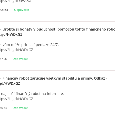
tps://is.gd/YxWs9a
0 21:51
Odpovedať
- Urobte si bohatý v budúcnosti pomocou tohto finančného rob
/is.gd/HWDxGZ
t vám môže priniesť peniaze 24/7.
ttps://is.gd/HWDxGZ
0 7:26
Odpovedať
- Finančný robot zaručuje všetkým stabilitu a príjmy. Odkaz -
s.gd/HWDxGZ
 najlepší finančný robot na internete.
ttps://is.gd/HWDxGZ
0 6:33
Odpovedať